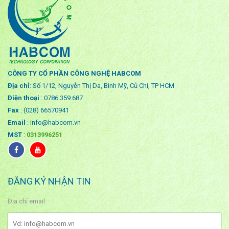
CÔNG TY CỔ PHẦN CÔNG NGHỆ HABCOM
Địa chỉ
: Số 1/12, Nguyễn Thị Da, Bình Mỹ, Củ Chi, TP HCM
Điện thoại
: 0786.359.687
Fax
: (028) 66570941
Email
: info@habcom.vn
MST
:
0313996251
ĐĂNG KÝ NHẬN TIN
Địa chỉ email