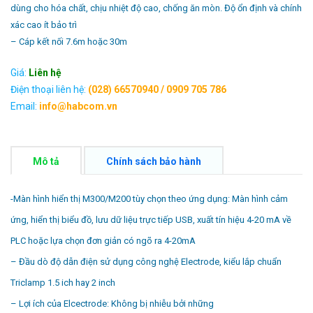
dùng cho hóa chất, chịu nhiệt độ cao, chống ăn mòn. Độ ổn định và chính
xác cao ít bảo trì
– Cáp kết nối 7.6m hoặc 30m
Giá:
Liên hệ
Điện thoại liên hệ:
(028) 66570940 / 0909 705 786
Email:
info@habcom.vn
Mô tả
Chính sách bảo hành
-Màn hình hiển thị M300/M200 tùy chọn theo ứng dụng: Màn hình cảm
ứng, hiển thị biểu đồ, lưu dữ liệu trực tiếp USB, xuất tín hiệu 4-20 mA về
PLC hoặc lựa chọn đơn giản có ngõ ra 4-20mA
– Đầu dò độ dẫn điện sử dụng công nghệ Electrode, kiểu lắp chuẩn
Triclamp 1.5 ich hay 2 inch
– Lợi ích của Elcectrode: Không bị nhiễu bởi những