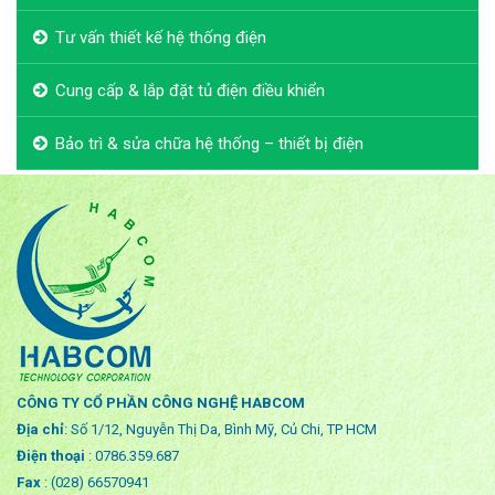
Tư vấn thiết kế hệ thống điện
Cung cấp & lắp đặt tủ điện điều khiển
Bảo trì & sửa chữa hệ thống – thiết bị điện
CÔNG TY CỔ PHẦN CÔNG NGHỆ HABCOM
Địa chỉ
: Số 1/12, Nguyễn Thị Da, Bình Mỹ, Củ Chi, TP HCM
Điện thoại
: 0786.359.687
Fax
: (028) 66570941