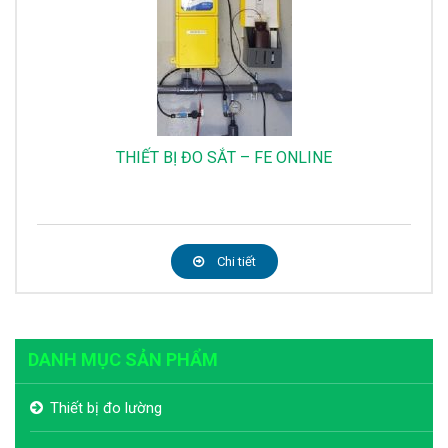
THIẾT BỊ ĐO SẮT – FE ONLINE
Chi tiết
DANH MỤC SẢN PHẨM
Thiết bị đo lường