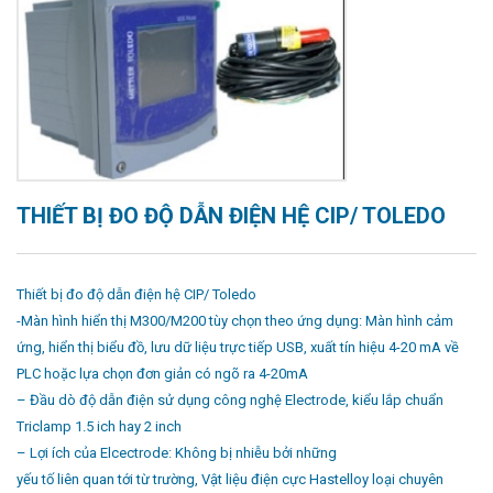
THIẾT BỊ ĐO ĐỘ DẪN ĐIỆN HỆ CIP/ TOLEDO
Thiết bị đo độ dẫn điện hệ CIP/ Toledo
-Màn hình hiển thị M300/M200 tùy chọn theo ứng dụng: Màn hình cảm
ứng, hiển thị biểu đồ, lưu dữ liệu trực tiếp USB, xuất tín hiệu 4-20 mA về
PLC hoặc lựa chọn đơn giản có ngõ ra 4-20mA
– Đầu dò độ dẫn điện sử dụng công nghệ Electrode, kiểu lắp chuẩn
Triclamp 1.5 ich hay 2 inch
– Lợi ích của Elcectrode: Không bị nhiễu bởi những
yếu tố liên quan tới từ trường, Vật liệu điện cực Hastelloy loại chuyên